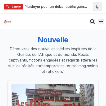
Aller au contenu principal
Plaidoyer pour un débat public guinéen plus approfondi et plus constructif
Tendance
Nouvelle
Découvrez des nouvelles inédites inspirées de la
Guinée, de l’Afrique et du monde. Récits
captivants, fictions engagées et regards littéraires
sur les réalités contemporaines, entre imagination
et réflexion."