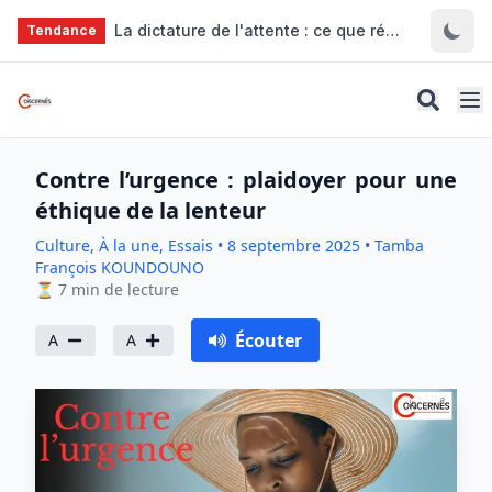
Aller au contenu principal
La dictature de l'attente : ce que révèlent les files d'essence à Bamako
Tendance
Contre l’urgence : plaidoyer pour une
éthique de la lenteur
Culture, À la une, Essais
•
8 septembre 2025
•
Tamba
François KOUNDOUNO
⏳
7
min de lecture
Écouter
A
A