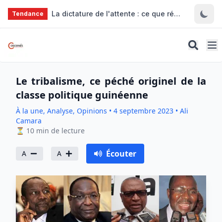
Aller au contenu principal
La dictature de l'attente : ce que révèlent les files d'essence à Bamako
Tendance
Le tribalisme, ce péché originel de la
classe politique guinéenne
À la une, Analyse, Opinions
•
4 septembre 2023
•
Ali
Camara
⏳
10
min de lecture
Écouter
A
A