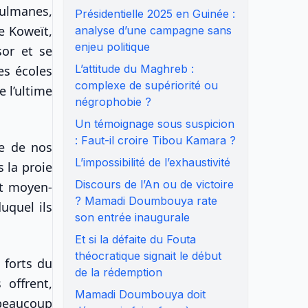
sulmanes,
Présidentielle 2025 en Guinée :
e Koweït,
analyse d’une campagne sans
enjeu politique
sor et se
L’attitude du Maghreb :
es écoles
complexe de supériorité ou
 l’ultime
négrophobie ?
.
Un témoignage sous suspicion
: Faut-il croire Tibou Kamara ?
ie de nos
L’impossibilité de l’exhaustivité
 la proie
Discours de l’An ou de victoire
rt moyen-
? Mamadi Doumbouya rate
uquel ils
son entrée inaugurale
Et si la défaite du Fouta
théocratique signait le début
 forts du
de la rédemption
 offrent,
Mamadi Doumbouya doit
 beaucoup