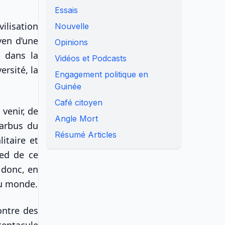
Essais
ilisation
Nouvelle
yen d’une
Opinions
, dans la
Vidéos et Podcasts
ersité, la
Engagement politique en
Guinée
Café citoyen
 venir, de
Angle Mort
barbus du
Résumé Articles
itaire et
ied de ce
 donc, en
au monde.
ontre des
tentacule