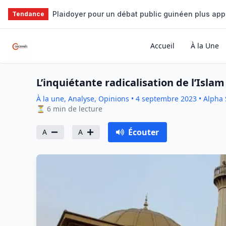
Aller au contenu principal
La dictature de l'attente : ce que révèlent les f
Tendance
Accueil
À la Une
L’inquiétante radicalisation de l’Isla
À la une, Analyse, Opinions
•
4 septembre 2023
•
Alpha 
⏳
6
min de lecture
Écouter
A
A