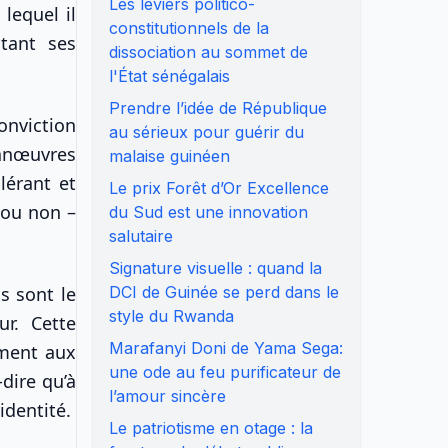
Les leviers politico-
lequel il
constitutionnels de la
 tant ses
dissociation au sommet de
l'État sénégalais
Prendre l’idée de République
onviction
au sérieux pour guérir du
anœuvres
malaise guinéen
lérant et
Le prix Forêt d’Or Excellence
 ou non –
du Sud est une innovation
salutaire
Signature visuelle : quand la
s sont le
DCI de Guinée se perd dans le
style du Rwanda
eur. Cette
Marafanyi Doni de Yama Sega:
ement aux
une ode au feu purificateur de
dire qu’à
l’amour sincère
 identité.
Le patriotisme en otage : la