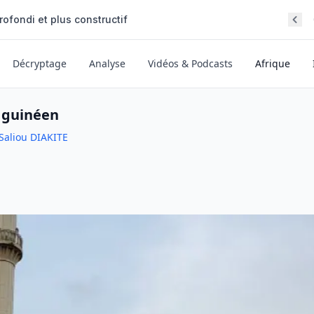
iles d'essence à Bamako
Décryptage
Analyse
Vidéos & Podcasts
Afrique
m guinéen
Saliou DIAKITE