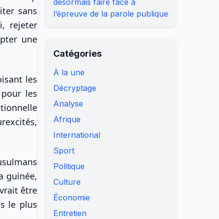
désormais faire face à
iter sans
l’épreuve de la parole publique
, rejeter
opter une
Catégories
À la une
isant les
Décryptage
 pour les
Analyse
tionnelle
Afrique
rexcités,
International
Sport
musulmans
Politique
La guinée,
Culture
vrait être
Économie
s le plus
Entretien