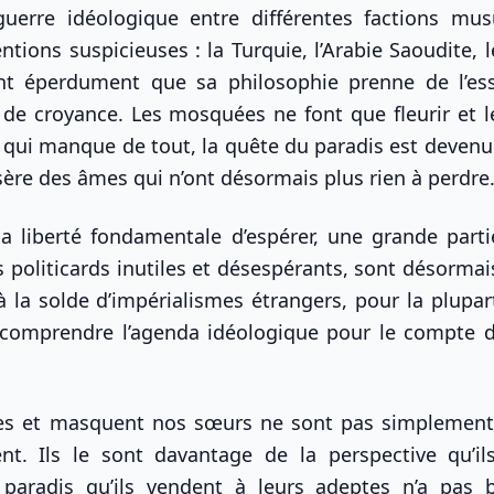
uerre idéologique entre différentes factions mu
tions suspicieuses : la Turquie, l’Arabie Saoudite, l
lant éperdument que sa philosophie prenne de l’es
de croyance. Les mosquées ne font que fleurir et l
qui manque de tout, la quête du paradis est devenue
sère des âmes qui n’ont désormais plus rien à perdre
la liberté fondamentale d’espérer, une grande part
 politicards inutiles et désespérants, sont désormais
à la solde d’impérialismes étrangers, pour la plupa
à comprendre l’agenda idéologique pour le compte d
rères et masquent nos sœurs ne sont pas simplement
t. Ils le sont davantage de la perspective qu’ils
 paradis qu’ils vendent à leurs adeptes n’a pas