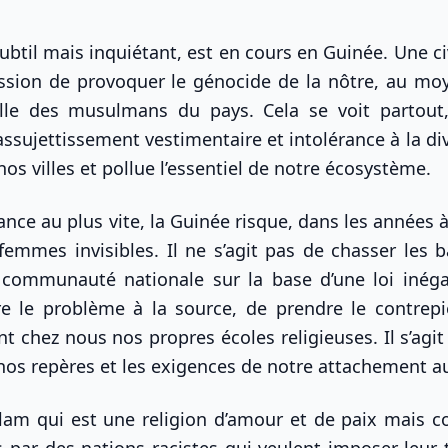
il mais inquiétant, est en cours en Guinée. Une civ
ission de provoquer le génocide de la nôtre, au mo
lle des musulmans du pays. Cela se voit partout
ssujettissement vestimentaire et intolérance à la div
os villes et pollue l’essentiel de notre écosystème.
nce au plus vite, la Guinée risque, dans les années à
femmes invisibles. Il ne s’agit pas de chasser les 
a communauté nationale sur la base d’une loi inégal
dre le problème à la source, de prendre le contrep
t chez nous nos propres écoles religieuses. Il s’agit
 nos repères et les exigences de notre attachement 
slam qui est une religion d’amour et de paix mais c
s par des nations racistes qui veulent imposer leur 